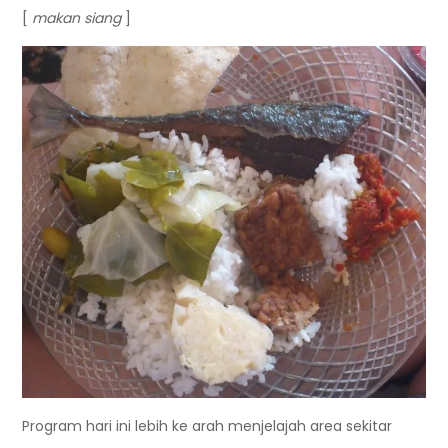
[
makan siang
]
Program hari ini lebih ke arah menjelajah area sekitar